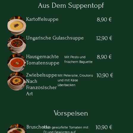
Aus Dem Suppentopf
Kartoffelsuppe
8,90 €
Ungarische Gulaschsuppe
12,90 €
Hausgemachte
8,90 €
Mit Pesto und
frischem Baguette
Tomatensuppe
Zwiebelsuppe
10,90 €
Mit Petersilie, Croutons
und mit Käse
Nach
überbacken
Französischer
Art
Vorspeisen
Bruschetta
10,90 €
Klein gewürfelte Tomaten mit
Öl und Gewürzen auf