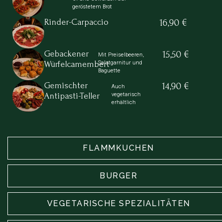
geröstetem Brot
Rinder-Carpaccio
16,90 €
Gebackener
15,50 €
Mit Preiselbeeren,
Salatgarnitur und
Würfelcamembert
Baguette
Gemischter
14,90 €
Auch
vegetarisch
Antipasti-Teller
erhältlich
FLAMMKUCHEN
BURGER
VEGETARISCHE SPEZIALITÄTEN